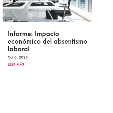
Informe: Impacto
I
económico del absentismo
I
laboral
S
I
Oct 6, 2025
2
LEER MÁS
Ju
LE