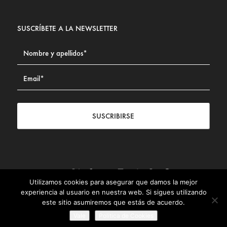
SUSCRÍBETE A LA NEWSLETTER
SUSCRIBIRSE
Utilizamos cookies para asegurar que damos la mejor
Contacto
|
Aviso legal
|
Política de privacidad
|
Política de
experiencia al usuario en nuestra web. Si sigues utilizando
Cookies
este sitio asumiremos que estás de acuerdo.
© Fundación Civismo 2025
Vale
Politica de Cookies