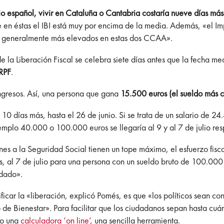
 español, vivir en Cataluña o Cantabria costaría nueve días más 
e en éstas el IBI está muy por encima de la media. Además, «el Im
on generalmente más elevados en estas dos CCAA».
e la Liberación Fiscal se celebra siete días antes que la fecha me
IRPF
.
ingresos. Así, una persona que gana
15.500 euros (el sueldo más 
0 días más, hasta el 26 de junio. Si se trata de un salario de 2
jemplo 40.000 o 100.000 euros se llegaría al 9 y al 7 de julio re
ones a la Seguridad Social tienen un tope máximo, el esfuerzo fisc
, al 7 de julio para una persona con un sueldo bruto de 100.000
odado».
tificar la «liberación, explicó Pomés, es que «los políticos sean 
 de Bienestar». Para facilitar que los ciudadanos sepan hasta cuá
ño una
calculadora ‘on line’
, una sencilla herramienta.