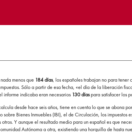
te nada menos que
184 días
, los españoles trabajan no para tener c
mpuestos. Sólo a partir de esa fecha, «el día de la liberación fisca
 el informe indicaba eran necesarios
130 días
para satisfacer los p
calcula desde hace seis años, tiene en cuenta lo que se abona por 
o sobre Bienes Inmuebles (IBI), el de Circulación, los impuestos e
 otros. Y aunque el resultado medio para un español es que necesit
a Comunidad Autónoma a otra, existiendo una horquilla de hasta n