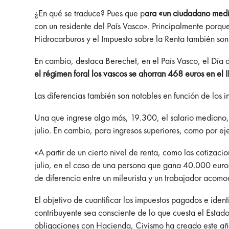
¿En qué se traduce? Pues que p
ara «un ciudadano medio
con un residente del País Vasco». Principalmente porqu
Hidrocarburos y el Impuesto sobre la Renta también s
En cambio, destaca Berechet, en el País Vasco, el Día d
el régimen foral los vascos se ahorran 468 euros en el 
Las diferencias también son notables en función de los 
Una que ingrese algo más, 19.300, el salario mediano, 1
julio. En cambio, para ingresos superiores, como por e
«A partir de un cierto nivel de renta, como las cotizaci
julio, en el caso de una persona que gana 40.000 euros
de diferencia entre un mileurista y un trabajador acom
El objetivo de cuantificar los impuestos pagados e iden
contribuyente sea consciente de lo que cuesta el Estado
obligaciones con Hacienda, Civismo ha creado este a