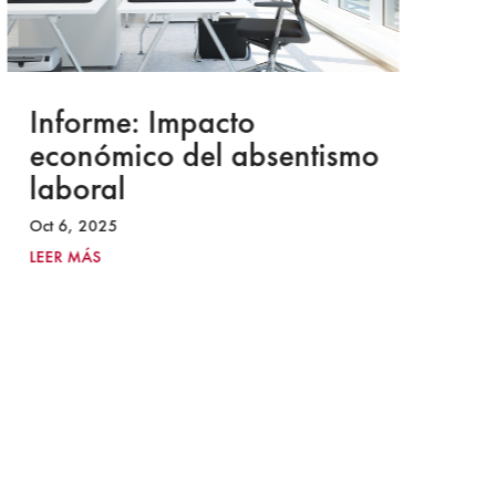
Informe: Impacto
I
económico del absentismo
I
laboral
S
I
Oct 6, 2025
2
LEER MÁS
Ju
LE