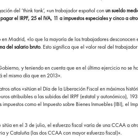
gación del ‘think tank’, «un trabajador español con
un sueldo medi
 pagar el IRPF, 25 el IVA, 11 a impuestos especiales y cinco a otr
do en Madrid, «lo que la mayoría de los trabajadores desconocen
a del salario bruto
. Esto significa que el valor real del trabajad
Gobierno, y teniendo en cuenta que en el último ejercicio no se h
rá el mismo día que en 2013».
tros años «sitúan el Día de la Liberación Fiscal en máximos históri
ros atribuibles a las subidas del IRPF (estatal y autonómico), 19
s impuestos como el Impuesto sobre Bienes Inmuebles (IBI), el Imp
itúa en el 3 de julio, el esfuerzo fiscal varía de una CCAA a otr
ria y Cataluña (las dos CCAA con mayor esfuerzo fiscal)».