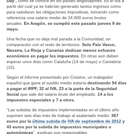
Day’,
como se conoce en los países anglosajones. Es el día a
partir del cual ya se habrían generado tantos ingresos como
para satisfacer las obligaciones impositivas, tomando como
referencia una salario medio de 24.000 euros brutos
anuales.
En Aragón, se cumplió este pasado jueves 9 de
mayo.
Una fecha que no deja mal parada a la Comunidad, en
comparación con el resto de territorios.
Solo País Vasco,
Navarra, La Rioja y Canarias dedican menos esfuerzo
económico en pagar los impuestos
. En otras aún deben
esperar unos días como Cataluña (14 de mayo) o Cantabria
(15).
Según el informe presentado por Civismo, un trabajador
español que gane el sueldo medio estaría
destinando 54 días
a pagar el IRPF, 32 al IVA, 23 a la parte de la Seguridad
Social
que sale del salario bruto del empleado,
14 a los
impuestos especiales y 7 a otros.
“Las subidas de impuestos implementadas en el último año
suponen seis días más de trabajo al asalariado medio:
367
euros por la
última subida de IVA de septiembre de 2012
y
43 euros por la subida de impuestos municipales o
autonómicas
”, explican sus responsables.