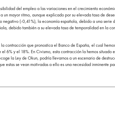
bilidad del empleo a las variaciones en el crecimiento económic
un mayor ritmo, aunque explicado por su elevada tasa de desemp
no negativo (-0,41%), la economía española, debido a una serie d
ola, debido también a su elevada tasa de temporalidad en la con
e la contracción que pronostica el Banco de España, el cual hem
re el 6% y el 18%. En Civismo, esta contracción la hemos situado
recoge la Ley de Okun, podría llevarnos a un escenario de destruc
 que estas se vean motivadas a ello es una necesidad inminente pa