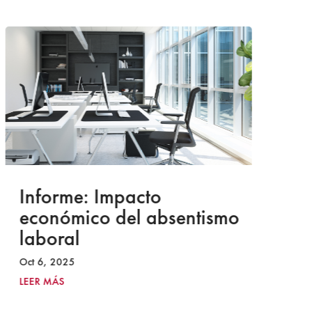
Informe: Impacto
I
económico del absentismo
I
laboral
S
I
Oct 6, 2025
2
LEER MÁS
Ju