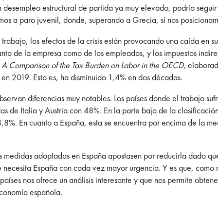
 desempleo estructural de partida ya muy elevado, podría seguir
mos a paro juvenil, donde, superando a Grecia, sí nos posicionam
trabajo, los efectos de la crisis están provocando una caída en su
l tanto de la empresa como de los empleados, y los impuestos indirec
n
A Comparison of the Tax Burden on Labor in the OECD
, elaborad
en 2019. Esto es, ha disminuido 1,4% en dos décadas.
 observan diferencias muy notables. Los países donde el trabajo su
de Italia y Austria con 48%. En la parte baja de la clasificación
18,8%. En cuanto a España, esta se encuentra por encima de la m
 las medidas adoptadas en España apostasen por reducirla dado qu
que necesita España con cada vez mayor urgencia. Y es que, como r
países nos ofrece un análisis interesante y que nos permite obten
economía española.