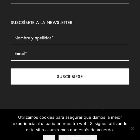
SUSCRÍBETE A LA NEWSLETTER
SUSCRIBIRSE
Utilizamos cookies para asegurar que damos la mejor
Contacto
|
Aviso legal
|
Política de privacidad
|
Política de
experiencia al usuario en nuestra web. Si sigues utilizando
Cookies
este sitio asumiremos que estás de acuerdo.
© Fundación Civismo 2025
Vale
Politica de Cookies