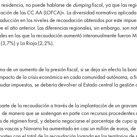
 de residencia, no puede hablarse de
dumping
fiscal, ya que las reg
iación de las CC AA (LOFCA)». La diversidad normativa aplicada 
 su traducción en los niveles de recaudación obtenidos por este impu
 el año anterior. Las diferencias regionales, sin embargo, son no
dades en las que la recaudación aumentó interanualmente fueron 
(3,7%) y La Rioja (2,2%).
 de un aumento de la presión fiscal, si se deja sin efecto la boni
impacto de la crisis económica en cada comunidad autónoma, a fin
udar impuestos, se debería devolver al Estado central la gestión d
 parte de la recaudación a través de la implantación de un gravam
A, de manera que se sostengan en parte con recursos procedentes 
 de régimen foral, y debería negociarse el porcentaje de cupo que 
cias vascas y Navarra ha aumentado en casi un millón de euros, 
portes con el total de la recaudación lograda en los territorios