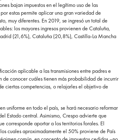
iones bajan impuestos en el legítimo uso de las
por estas permite aplicar una gran variedad de
esto, muy diferentes. En 2019, se ingresó un total de
tables: los mayores ingresos provienen de Cataluña,
Madrid (21,6%), Cataluña (20,8%), Castilla-La Mancha
ficación aplicable a las transmisiones entre padres e
 de conocer cuáles tienen más probabilidad de incurrir
e ciertas competencias, o relajarles el objetivo de
en uniforme en todo el país, se hará necesario reformar
del Estado central. Asimismo, Crespo advierte que
corresponde aportar a los territorios forales. El
de los cuales aproximadamente el 50% proviene de País
 de régimen común, en concepto de impuestos cedidos –no