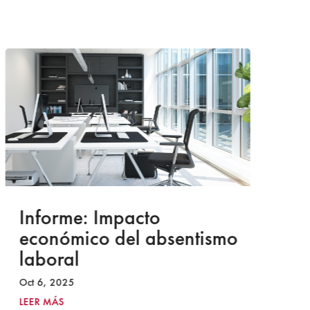
Informe: Impacto
I
económico del absentismo
I
laboral
S
I
Oct 6, 2025
2
LEER MÁS