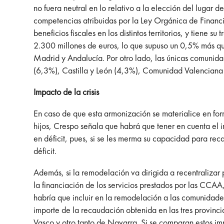
no fuera neutral en lo relativo a la elección del lugar
competencias atribuidas por la Ley Orgánica de Financ
beneficios fiscales en los distintos territorios, y tiene
2.300 millones de euros, lo que supuso un 0,5% más que
Madrid y Andalucía. Por otro lado, las únicas comuni
(6,3%), Castilla y León (4,3%), Comunidad Valenciana 
Impacto de la crisis
En caso de que esta armonización se materialice en forma
hijos, Crespo señala que habrá que tener en cuenta el 
en déficit, pues, si se les merma su capacidad para reca
déficit.
Además, si la remodelación va dirigida a recentralizar
la financiación de los servicios prestados por las CCA
habría que incluir en la remodelación a las comunidades
importe de la recaudación obtenida en las tres provin
Vasco y otro tanto de Navarra. Si se comparan estos im