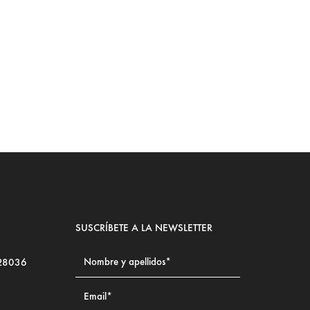
Ju
LE
SUSCRÍBETE A LA NEWSLETTER
 28036