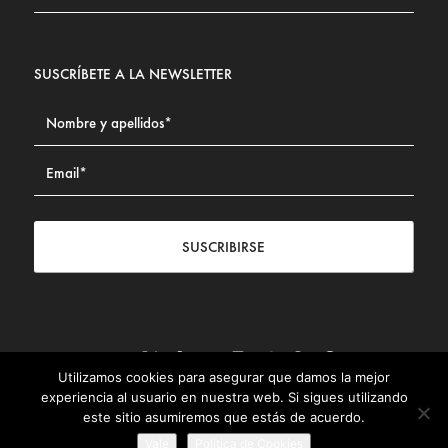
SUSCRÍBETE A LA NEWSLETTER
SUSCRIBIRSE
Utilizamos cookies para asegurar que damos la mejor
Contacto
|
Aviso legal
|
Política de privacidad
|
Política de
experiencia al usuario en nuestra web. Si sigues utilizando
Cookies
este sitio asumiremos que estás de acuerdo.
© Fundación Civismo 2025
Vale
Politica de Cookies