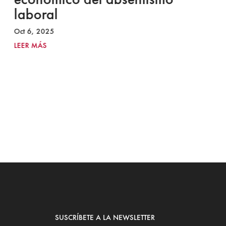
laboral
S
I
Oct 6, 2025
2
LEER MÁS
Ju
LE
SUSCRÍBETE A LA NEWSLETTER