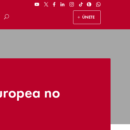
ÚNETE
uropea no