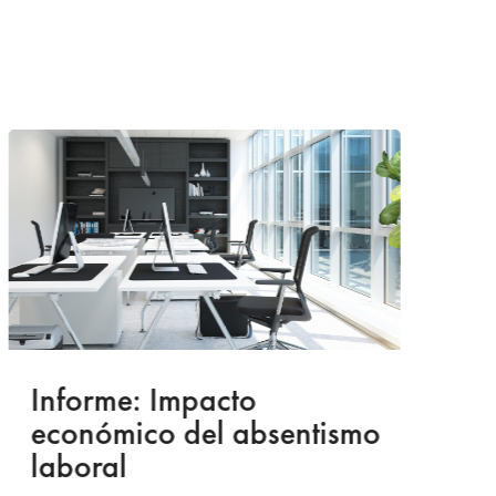
Informe: Impacto
I
económico del absentismo
I
laboral
S