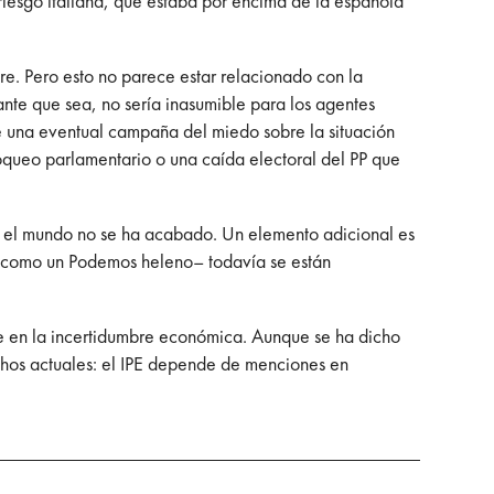
riesgo italiana, que estaba por encima de la española
bre. Pero esto no parece estar relacionado con la
nte que sea, no sería inasumible para los agentes
que una eventual campaña del miedo sobre la situación
loqueo parlamentario o una caída electoral del PP que
 el mundo no se ha acabado. Un elemento adicional es
 ve como un Podemos heleno– todavía se están
rse en la incertidumbre económica. Aunque se ha dicho
echos actuales: el IPE depende de menciones en