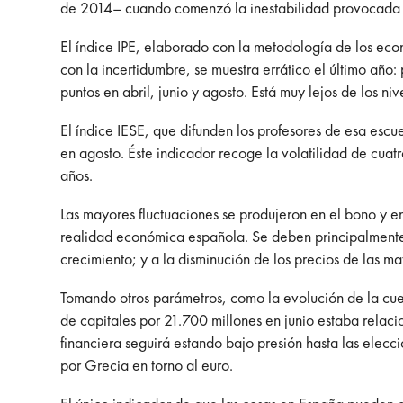
de 2014– cuando comenzó la inestabilidad provocada por
El índice IPE, elaborado con la metodología de los ec
con la incertidumbre, se muestra errático el último añ
puntos en abril, junio y agosto. Está muy lejos de los niv
El índice IESE, que difunden los profesores de esa esc
en agosto. Éste indicador recoge la volatilidad de cuat
años.
Las mayores fluctuaciones se produjeron en el bono y en
realidad económica española. Se deben principalmente a
crecimiento; y a la disminución de los precios de las ma
Tomando otros parámetros, como la evolución de la cuen
de capitales por 21.700 millones en junio estaba relac
financiera seguirá estando bajo presión hasta las elec
por Grecia en torno al euro.