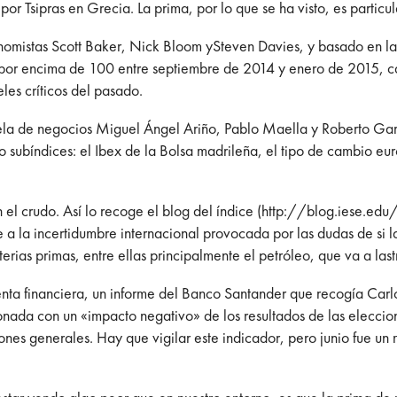
 Tsipras en Grecia. La prima, por lo que se ha visto, es particul
onomistas Scott Baker, Nick Bloom ySteven Davies, y basado en la
o: por encima de 100 entre septiembre de 2014 y enero de 2015, c
eles críticos del pasado.
uela de negocios Miguel Ángel Ariño, Pablo Maella y Roberto Garc
ro subíndices: el Ibex de la Bolsa madrileña, el tipo de cambio eu
 el crudo. Así lo recoge el blog del índice (http://blog.iese.ed
 la incertidumbre internacional provocada por las dudas de si l
terias primas, entre ellas principalmente el petróleo, que va a las
ta financiera, un informe del Banco Santander que recogía Carlo
ionada con un «impacto negativo» de los resultados de las elecci
ciones generales. Hay que vigilar este indicador, pero junio fue 