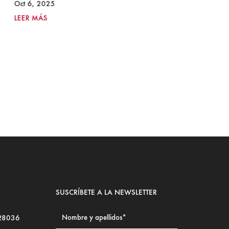
I
Oct 6, 2025
2
LEER MÁS
Ju
LE
SUSCRÍBETE A LA NEWSLETTER
 28036