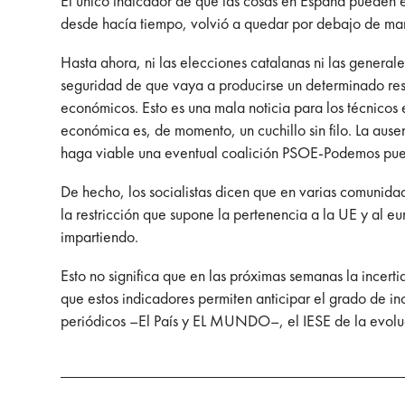
El único indicador de que las cosas en España pueden e
desde hacía tiempo, volvió a quedar por debajo de man
Hasta ahora, ni las elecciones catalanas ni las generale
seguridad de que vaya a producirse un determinado resu
económicos. Esto es una mala noticia para los técnicos 
económica es, de momento, un cuchillo sin filo. La aus
haga viable una eventual coalición PSOE-Podemos pued
De hecho, los socialistas dicen que en varias comuni
la restricción que supone la pertenencia a la UE y al 
impartiendo.
Esto no significa que en las próximas semanas la incer
que estos indicadores permiten anticipar el grado de i
periódicos –El País y EL MUNDO–, el IESE de la evoluc