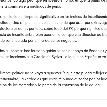
star yendo algo peor que en nuestro entorno, es que la prima de 
era consistente a mediados de junio.
s han tenido un impacto significativo en los índices de incertidum
ltado, sino simplemente con el hecho de que éste, por extravaga
electorales de los partidos, sobre todo del PP, porque significa 
encia de incertidumbre bien podría indicar que una situación de b
e ser encajada por el mundo de los negocios.
dades autónomas han formado gobierno con el apoyo de Podemos y
euro: las lecciones a la Grecia de Syriza –a la que en España se
tidumbre política no se vaya a agudizar. Y que esto pueda refleja
ncertidumbre, la verdad es que están muy mediatizados por los h
ión de los mercados y la prima de la cotización de la deuda.