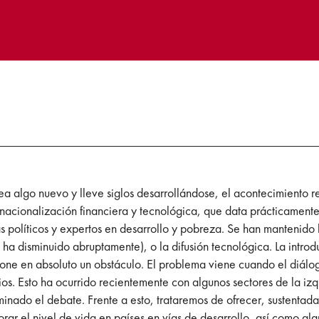
ea algo nuevo y lleve siglos desarrollándose, el acontecimiento r
nacionalización financiera y tecnológica, que data prácticamente
as políticos y expertos en desarrollo y pobreza. Se han mantenido
ha disminuido abruptamente), o la difusión tecnológica. La introd
one en absoluto un obstáculo. El problema viene cuando el diálogo
os. Esto ha ocurrido recientemente con algunos sectores de la iz
minado el debate. Frente a esto, trataremos de ofrecer, sustenta
ar el nivel de vida en países en vías de desarrollo, así como alg