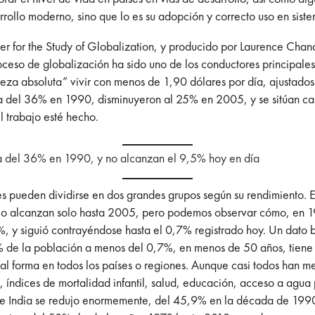
sarrollo moderno, sino que lo es su adopción y correcto uso en si
er for the Study of Globalization, y producido por Laurence Chan
roceso de globalización ha sido uno de los conductores principales
za absoluta” vivir con menos de 1,90 dólares por día, ajustados 
 del 36% en 1990, disminuyeron al 25% en 2005, y se sitúan casi
l trabajo esté hecho.
ma del 36% en 1990, y no alcanzan el 9,5% hoy en día
s pueden dividirse en dos grandes grupos según su rendimiento. En 
udio alcanzan solo hasta 2005, pero podemos observar cómo, en 1
 y siguió contrayéndose hasta el 0,7% registrado hoy. Un dato br
de la población a menos del 0,7%, en menos de 50 años, tiene u
ual forma en todos los países o regiones. Aunque casi todos han m
, índices de mortalidad infantil, salud, educación, acceso a agu
de India se redujo enormemente, del 45,9% en la década de 1990