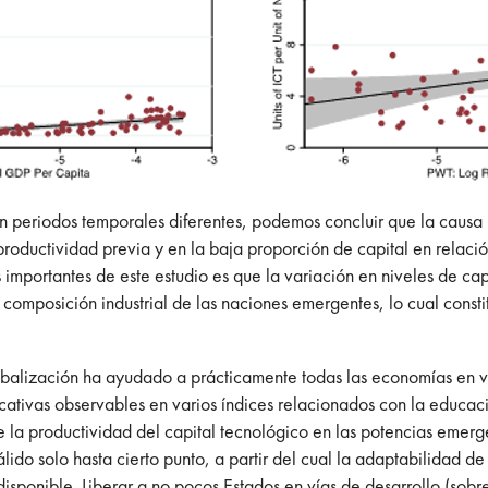
en periodos temporales diferentes, podemos concluir que la causa 
ductividad previa y en la baja proporción de capital en relación 
importantes de este estudio es que la variación en niveles de capi
 composición industrial de las naciones emergentes, lo cual const
obalización ha ayudado a prácticamente todas las economías en ví
icativas observables en varios índices relacionados con la educac
la productividad del capital tecnológico en las potencias emergen
lido solo hasta cierto punto, a partir del cual la adaptabilidad d
isponible. Liberar a no pocos Estados en vías de desarrollo (sob