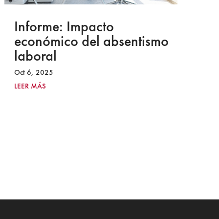
Informe: Impacto
I
económico del absentismo
I
laboral
S
I
Oct 6, 2025
2
LEER MÁS
Ju
LE