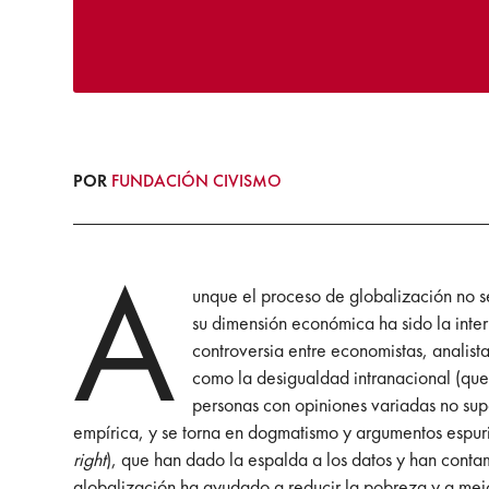
POR
FUNDACIÓN CIVISMO
A
unque el proceso de globalización no s
su dimensión económica ha sido la inter
controversia entre economistas, analist
como la desigualdad intranacional (que 
personas con opiniones variadas no sup
empírica, y se torna en dogmatismo y argumentos espuri
right
), que han dado la espalda a los datos y han conta
globalización ha ayudado a reducir la pobreza y a mejor