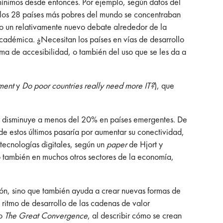
ínimos desde entonces. Por ejemplo, según datos del
 los 28 países más pobres del mundo se concentraban
ero un relativamente nuevo debate alrededor de la
cadémica. ¿Necesitan los países en vías de desarrollo
a de accesibilidad, o también del uso que se les da a
pment
y
Do poor countries really need more IT?
), que
je disminuye a menos del 20% en países emergentes. De
de estos últimos pasaría por aumentar su conectividad,
 tecnologías digitales, según un
paper
de Hjort y
no también en muchos otros sectores de la economía,
ción, sino que también ayuda a crear nuevas formas de
 ritmo de desarrollo de las cadenas de valor
ro
The Great Convergence
, al describir cómo se crean