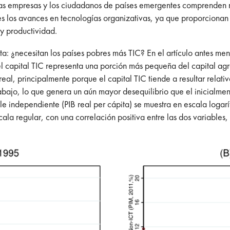
s empresas y los ciudadanos de países emergentes comprenden re
es los avances en tecnologías organizativas, ya que proporcionan 
 y productividad.
nta: ¿necesitan los países pobres más TIC? En el artículo antes 
el capital TIC representa una porción más pequeña del capital agr
eal, principalmente porque el capital TIC tiende a resultar relat
trabajo, lo que genera un aún mayor desequilibrio que el inicialme
ble independiente (PIB real per cápita) se muestra en escala loga
cala regular, con una correlación positiva entre las dos variable