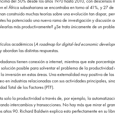
encima del 50% desde los años 1970 hasta 2010, con descensos m
n el África subsahariana se encontraba en torno al 41%, y 27 de
e han construido muchas teorías sobre una evolución tan dispar, p
ntes ha potenciado una nueva rama de investigación y discusión a
plearlas más productivamente? ¿Se trata únicamente de un problem
rtículos académicos (
A roadmap for digital-led economic develo
y abordan las distintas respuestas.
udadanos tienen conexión a internet, mientras que este porcenta
 solución posible para solventar el problema de la productividad 
a inversión en estas áreas. Una externalidad muy positiva de las
eo en industrias relacionadas con sus actividades principales, si
dad Total de los Factores (PTF).
ta solo la productividad a través de, por ejemplo, la automatiza
itando intercambios y transacciones. No hay más que mirar el gran
los años 90. Richard Baldwin explica esto perfectamente en su lib