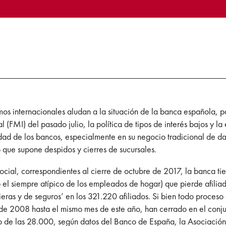
smos internacionales aludan a la situación de la banca española, 
 (FMI) del pasado julio, la política de tipos de interés bajos y
idad de los bancos, especialmente en su negocio tradicional de dar
o que supone despidos y cierres de sucursales.
Social, correspondientes al cierre de octubre de 2017, la banca ti
el siempre atípico de los empleados de hogar) que pierde afilia
cieras y de seguros’ en los 321.220 afiliados. Si bien todo proce
 de 2008 hasta el mismo mes de este año, han cerrado en el conju
ajo de las 28.000, según datos del Banco de España, la Asociaci