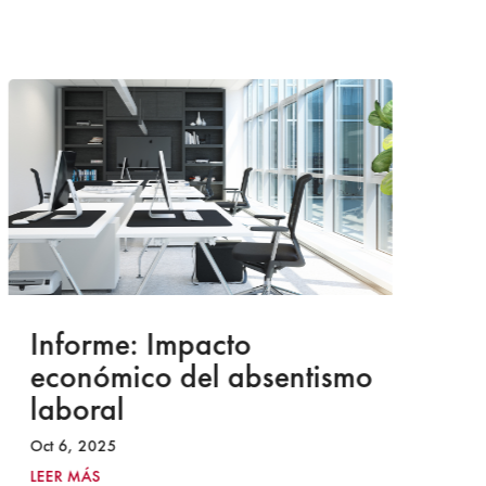
Informe: Impacto
I
económico del absentismo
I
laboral
S
I
Oct 6, 2025
2
LEER MÁS