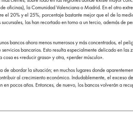
 de oficinas), la Comunidad Valenciana o Madrid. En el otro ex
tre el 20% y el 25%, porcentaje bastante mejor que el de la medi
s sucursales, las han recortado en torno a un tercio, además de pe
 unos bancos ahora menos numerosos y más concentrados, el peligro
rvicios bancarios. Esto resulta especialmente delicado en las zo
 cosa es «reducir grasa» y otra, «perder músculo».
hora de abordar la situación; en muchos lugares donde aparentemen
contribuir al crecimiento económico. Indudablemente, el exceso 
rán en pocos años. Entonces, de nuevo, los bancos volverán a rec