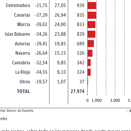
nto
á más cierres, sobre todo en las regiones donde existe mayor conc