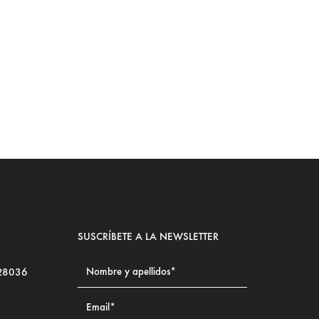
Ju
LE
SUSCRÍBETE A LA NEWSLETTER
 28036