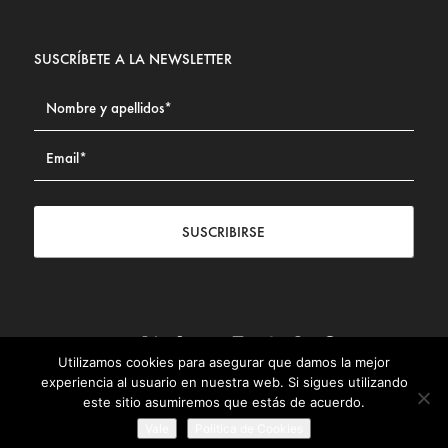
SUSCRÍBETE A LA NEWSLETTER
SUSCRIBIRSE
Utilizamos cookies para asegurar que damos la mejor
Contacto
|
Aviso legal
|
Política de privacidad
|
Política de
experiencia al usuario en nuestra web. Si sigues utilizando
Cookies
este sitio asumiremos que estás de acuerdo.
© Fundación Civismo 2025
Vale
Politica de Cookies