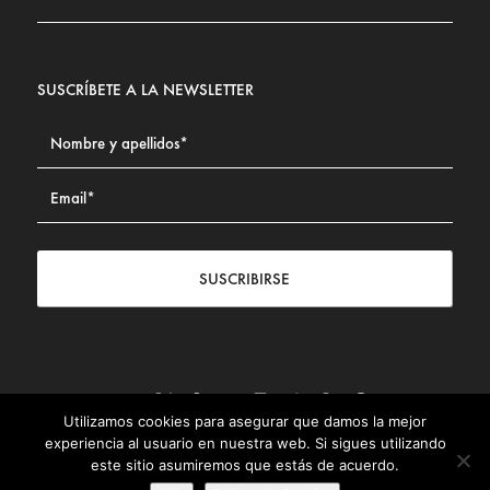
SUSCRÍBETE A LA NEWSLETTER
SUSCRIBIRSE
Utilizamos cookies para asegurar que damos la mejor
Contacto
|
Aviso legal
|
Política de privacidad
|
Política de
experiencia al usuario en nuestra web. Si sigues utilizando
Cookies
este sitio asumiremos que estás de acuerdo.
© Fundación Civismo 2025