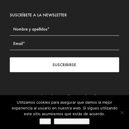
SUSCRÍBETE A LA NEWSLETTER
SUSCRIBIRSE
Utilizamos cookies para asegurar que damos la mejor
Contacto
|
Aviso legal
|
Política de privacidad
|
Política de
experiencia al usuario en nuestra web. Si sigues utilizando
Cookies
este sitio asumiremos que estás de acuerdo.
© Fundación Civismo 2025
Vale
Politica de Cookies