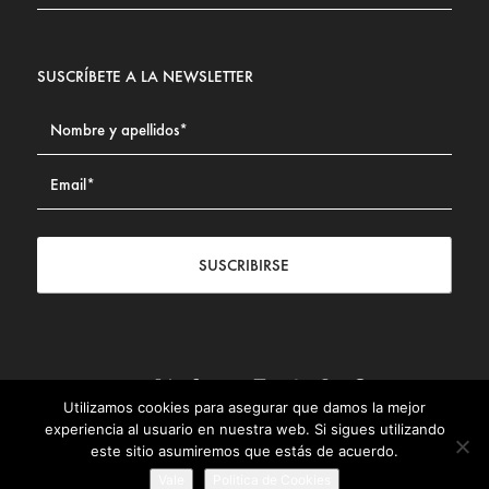
SUSCRÍBETE A LA NEWSLETTER
SUSCRIBIRSE
Utilizamos cookies para asegurar que damos la mejor
Contacto
|
Aviso legal
|
Política de privacidad
|
Política de
experiencia al usuario en nuestra web. Si sigues utilizando
Cookies
este sitio asumiremos que estás de acuerdo.
© Fundación Civismo 2025
Vale
Politica de Cookies