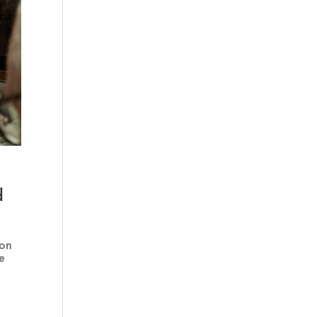
d
con
e