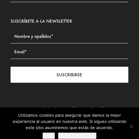
SUSCRÍBETE A LA NEWSLETTER
SUSCRIBIRSE
Utilizamos cookies para asegurar que damos la mejor
Contacto
|
Aviso legal
|
Política de privacidad
|
Política de
experiencia al usuario en nuestra web. Si sigues utilizando
Cookies
este sitio asumiremos que estás de acuerdo.
© Fundación Civismo 2025
Vale
Politica de Cookies