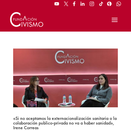
«Si no aceptamos la externacionalización sanitaria o la
colaboración publico-privada no va a haber sanidad»,
Irene Correas