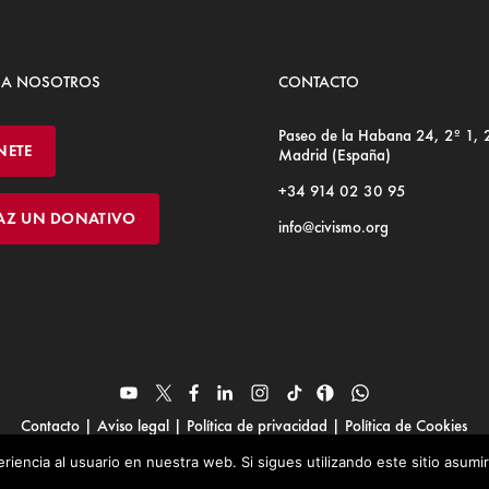
 A NOSOTROS
CONTACTO
Paseo de la Habana 24, 2º 1,
NETE
Madrid (España)
+34 914 02 30 95
AZ UN DONATIVO
info@civismo.org
Contacto
|
Aviso legal
|
Política de privacidad
|
Política de Cookies
© Fundación Civismo 2025
riencia al usuario en nuestra web. Si sigues utilizando este sitio asum