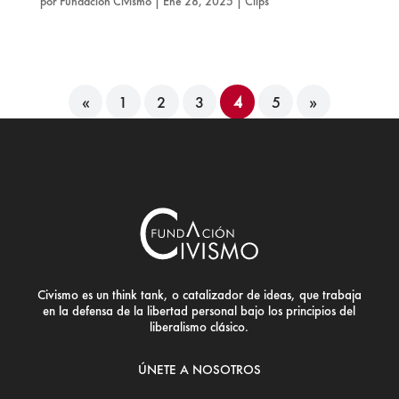
por
Fundación Civismo
|
Ene 28, 2025
|
Clips
«
1
2
3
4
5
»
Civismo es un think tank, o catalizador de ideas, que trabaja
en la defensa de la libertad personal bajo los principios del
liberalismo clásico.
ÚNETE A NOSOTROS