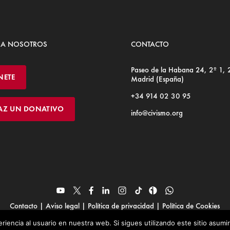
 A NOSOTROS
CONTACTO
Paseo de la Habana 24, 2º 1,
NETE
Madrid (España)
+34 914 02 30 95
AZ UN DONATIVO
info@civismo.org
Contacto
|
Aviso legal
|
Política de privacidad
|
Política de Cookies
© Fundación Civismo 2025
riencia al usuario en nuestra web. Si sigues utilizando este sitio asum