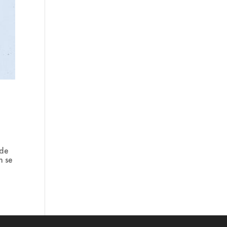
 de
n se