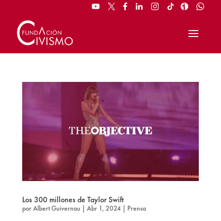
Los 300 millones de Taylor Swift
por
Albert Guivernau
|
Abr 1, 2024
|
Prensa