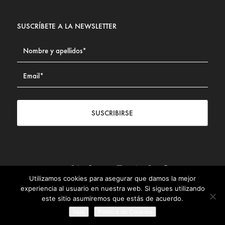
SUSCRÍBETE A LA NEWSLETTER
SUSCRIBIRSE
Utilizamos cookies para asegurar que damos la mejor
Contacto
|
Aviso legal
|
Política de privacidad
|
Política de
experiencia al usuario en nuestra web. Si sigues utilizando
Cookies
este sitio asumiremos que estás de acuerdo.
© Fundación Civismo 2025
Vale
Politica de Cookies