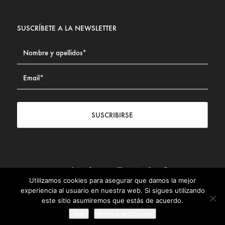
SUSCRÍBETE A LA NEWSLETTER
SUSCRIBIRSE
Utilizamos cookies para asegurar que damos la mejor
Contacto
|
Aviso legal
|
Política de privacidad
|
Política de
experiencia al usuario en nuestra web. Si sigues utilizando
Cookies
este sitio asumiremos que estás de acuerdo.
© Fundación Civismo 2025
Vale
Politica de Cookies