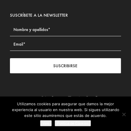
SUSCRÍBETE A LA NEWSLETTER
SUSCRIBIRSE
Utilizamos cookies para asegurar que damos la mejor
Contacto
|
Aviso legal
|
Política de privacidad
|
Política de
experiencia al usuario en nuestra web. Si sigues utilizando
Cookies
este sitio asumiremos que estás de acuerdo.
© Fundación Civismo 2025
Vale
Politica de Cookies