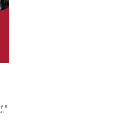
y el
os