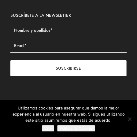
SUSCRÍBETE A LA NEWSLETTER
SUSCRIBIRSE
Utilizamos cookies para asegurar que damos la mejor
Contacto
|
Aviso legal
|
Política de privacidad
|
Política de
experiencia al usuario en nuestra web. Si sigues utilizando
Cookies
este sitio asumiremos que estás de acuerdo.
© Fundación Civismo 2025
Vale
Politica de Cookies