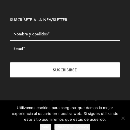
SUSCRÍBETE A LA NEWSLETTER
SUSCRIBIRSE
Utilizamos cookies para asegurar que damos la mejor
Contacto
|
Aviso legal
|
Política de privacidad
|
Política de
experiencia al usuario en nuestra web. Si sigues utilizando
Cookies
este sitio asumiremos que estás de acuerdo.
© Fundación Civismo 2025
Vale
Politica de Cookies