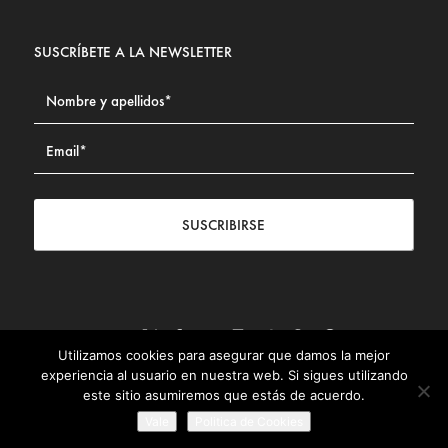
SUSCRÍBETE A LA NEWSLETTER
SUSCRIBIRSE
Utilizamos cookies para asegurar que damos la mejor
Contacto
|
Aviso legal
|
Política de privacidad
|
Política de
experiencia al usuario en nuestra web. Si sigues utilizando
Cookies
este sitio asumiremos que estás de acuerdo.
© Fundación Civismo 2025
Vale
Politica de Cookies