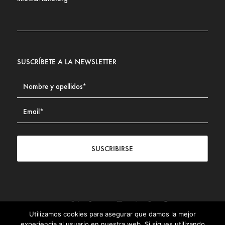
SUSCRÍBETE A LA NEWSLETTER
SUSCRIBIRSE
Utilizamos cookies para asegurar que damos la mejor
Contacto
|
Aviso legal
|
Política de privacidad
|
Política de
experiencia al usuario en nuestra web. Si sigues utilizando