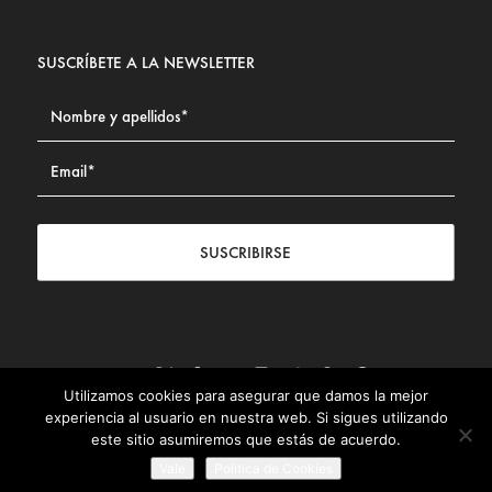
SUSCRÍBETE A LA NEWSLETTER
SUSCRIBIRSE
Utilizamos cookies para asegurar que damos la mejor
Contacto
|
Aviso legal
|
Política de privacidad
|
Política de
experiencia al usuario en nuestra web. Si sigues utilizando
Cookies
este sitio asumiremos que estás de acuerdo.
© Fundación Civismo 2025
Vale
Politica de Cookies