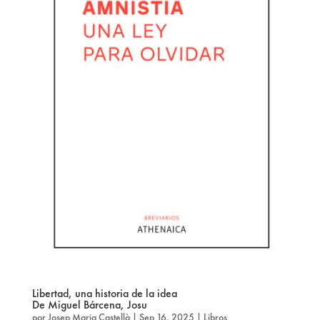
Libertad, una historia de la idea
De Miguel Bárcena, Josu
por
Josep Maria Castellà
|
Sep 16, 2025
|
Libros