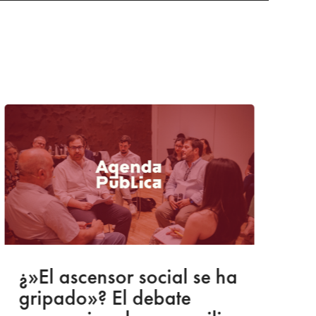
¿»El ascensor social se ha
C
gripado»? El debate
c