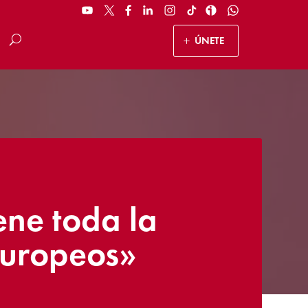
ÚNETE
ene toda la
europeos»