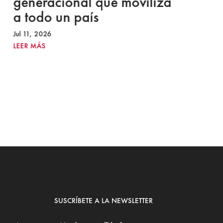
generacional que moviliza
O
a todo un país
R
r
Jul 11, 2026
LEER MÁS
Jul
LE
SUSCRÍBETE A LA NEWSLETTER