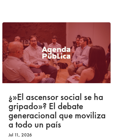
¿»El ascensor social se ha
C
gripado»? El debate
c
generacional que moviliza
O
a todo un país
R
r
Jul 11, 2026