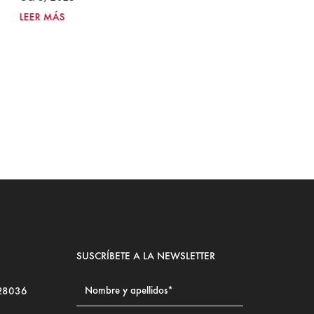
2
LEER MÁS
Ju
LE
SUSCRÍBETE A LA NEWSLETTER
 28036