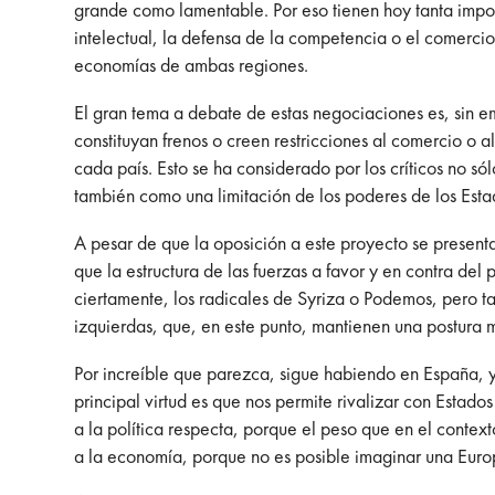
grande como lamentable. Por eso tienen hoy tanta impor
intelectual, la defensa de la competencia o el comercio 
economías de ambas regiones.
El gran tema a debate de estas negociaciones es, sin e
constituyan frenos o creen restricciones al comercio o a
cada país. Esto se ha considerado por los críticos no s
también como una limitación de los poderes de los Esta
A pesar de que la oposición a este proyecto se present
que la estructura de las fuerzas a favor y en contra d
ciertamente, los radicales de Syriza o Podemos, pero t
izquierdas, que, en este punto, mantienen una postura m
Por increíble que parezca, sigue habiendo en España, 
principal virtud es que nos permite rivalizar con Estad
a la política respecta, porque el peso que en el contex
a la economía, porque no es posible imaginar una Eur