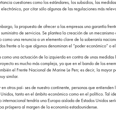
tancia cuestiones como los estándares, los subsidios, las medida
electrónico, por citar sólo algunas de las regulaciones más releva
mbargo, la propuesta de ofrecer a las empresas una garantía fren
l suministro de servicios. Se plantea la creación de un mecanismo 
ólo como una renuncia a un elemento clave de la soberanía naciona
dos frente a lo que algunos denominan el “poder económico” o el 
a como una actuación de la izquierda en contra de unas medidas l
el proyecto es mucho más compleja, ya que en el bando de los enem
ambién el Frente Nacional de Marine Le Pen; es decir, la mayor p
uy similar.
y en otros paí- ses de nuestro continente, personas que entiende
os Unidos, tanto en el ámbito económico como en el político. Tal i
to internacional tendría una Europa aislada de Estados Unidos serí
opa próspera al margen de la economía estadounidense.