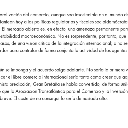
beralización del comercio, aunque sea insostenible en el mundo de
ntean hoy a las políticas regulatorias y fiscales socialdemócratas
s. El mercado abierto es, en efecto, una amenaza permanente para
estabilidad macroeconómica. No es sorprendente, por tanto, que 
 de una visión crítica de la integración internacional; a no ser,
rdos para controlar de forma conjunta la actividad de los agentes
mún se imponga y el acuerdo salga adelante. No sería la primera
er el libre comercio internacional sería tanto como creer que a
ista predicción, Gran Bretaña se había convertido, de forma unila
e que la Asociación Transatlántica para el Comercio y la Inversión
reve. El coste de no conseguirlo sería demasiado alto.