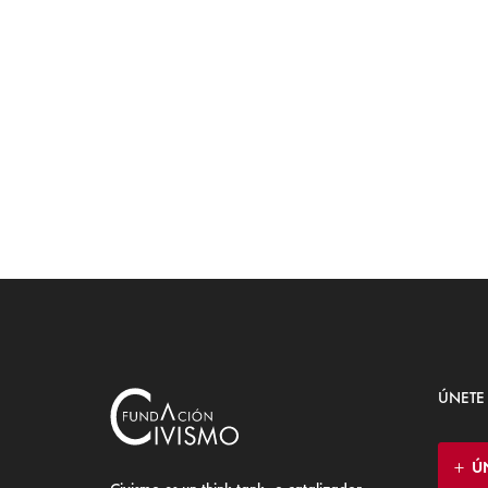
ÚNETE
Ú