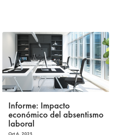
Informe: Impacto
I
económico del absentismo
I
laboral
S
I
Oct 6, 2025