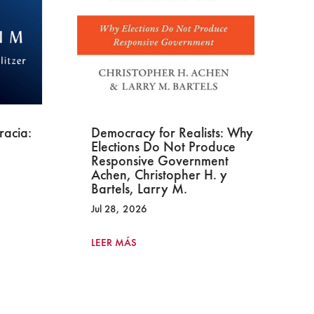
acia:
Democracy for Realists: Why
No
Elections Do Not Produce
Cr
Responsive Government
Fr
Achen, Christopher H. y
Ag
Bartels, Larry M.
Di
Jul 28, 2026
LE
LEER MÁS