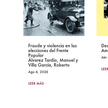
Fraude y violencia en las
Des
e
elecciones del Frente
Ami
Popular
Abr 
Álvarez Tardío, Manuel y
Villa García, Roberto
LEER
Ago 4, 2026
LEER MÁS