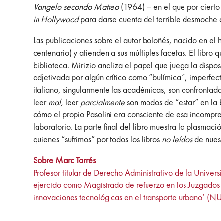
Vangelo secondo Matteo
(1964) – en el que por ciert
in Hollywood
para darse cuenta del terrible desmoche q
Las publicaciones sobre el autor boloñés, nacido en el h
centenario) y atienden a sus múltiples facetas. El libro 
biblioteca. Mirizio analiza el papel que juega la dispos
adjetivada por algún crítico como “bulímica”, imperfecta
italiano, singularmente las académicas, son confrontadas
leer
mal,
leer
parcialmente
son modos de “estar” en la 
cómo el propio Pasolini era consciente de esa incompren
laboratorio. La parte final del libro muestra la plasm
quienes “sufrimos” por todos los libros
no leídos
de nuest
Sobre Marc Tarrés
Profesor titular de Derecho Administrativo de la Univer
ejercido como Magistrado de refuerzo en los Juzgados d
innovaciones tecnológicas en el transporte urbano’ (N