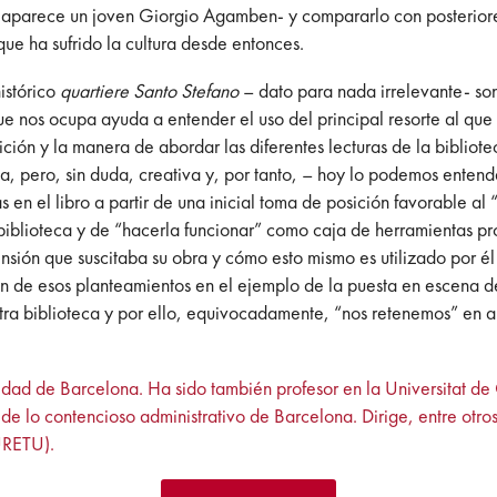
o aparece un joven Giorgio Agamben- y compararlo con posterior
ue ha sufrido la cultura desde entonces.
istórico
quartiere Santo Stefano
– dato para nada irrelevante- son
que nos ocupa ayuda a entender el uso del principal resorte al que r
ición y la manera de abordar las diferentes lecturas de la bibliote
, pero, sin duda, creativa y, por tanto, – hoy lo podemos entender 
 en el libro a partir de una inicial toma de posición favorable al
biblioteca y de “hacerla funcionar” como caja de herramientas pr
sión que suscitaba su obra y cómo esto mismo es utilizado por él 
ación de esos planteamientos en el ejemplo de la puesta en escen
ra biblioteca y por ello, equivocadamente, “nos retenemos” en a
sidad de Barcelona. Ha sido también profesor en la Universitat d
e lo contencioso administrativo de Barcelona. Dirige, entre otro
URETU).