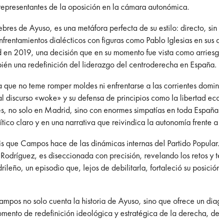
 representantes de la oposición en la cámara autonómica.
célebres de Ayuso, es una metáfora perfecta de su estilo: directo,
frentamientos dialécticos con figuras como Pablo Iglesias en sus 
en 2019, una decisión que en su momento fue vista como arriesga
mbién una redefinición del liderazgo del centroderecha en España.
que no teme romper moldes ni enfrentarse a las corrientes dominan
 discurso «woke» y su defensa de principios como la libertad ec
, no solo en Madrid, sino con enormes simpatías en toda España.
tico claro y en una narrativa que reivindica la autonomía frente a
isis que Campos hace de las dinámicas internas del Partido Popul
Rodríguez, es diseccionada con precisión, revelando los retos y 
rileño, un episodio que, lejos de debilitarla, fortaleció su posic
mpos no solo cuenta la historia de Ayuso, sino que ofrece un diag
mento de redefinición ideológica y estratégica de la derecha, des