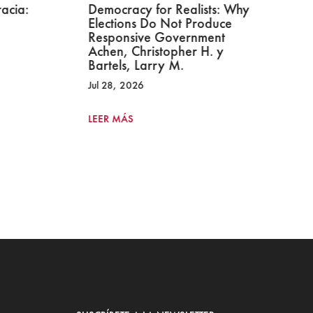
acia:
Democracy for Realists: Why
No
Elections Do Not Produce
Cr
Responsive Government
Fr
Achen, Christopher H. y
Ag
Bartels, Larry M.
Di
Jul 28, 2026
LE
LEER MÁS