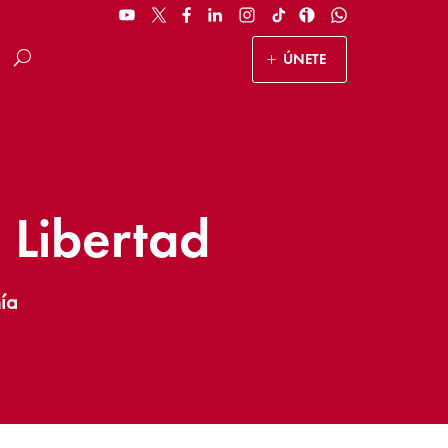
ÚNETE
 Libertad
ía