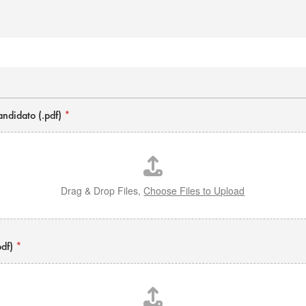
*
andidato (.pdf)
*
Drag & Drop Files,
Choose Files to Upload
pdf)
*