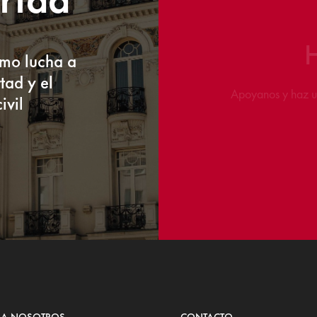
Únete
smo lucha a
tad y el
Rellena el sigui
ivil
 A NOSOTROS
CONTACTO