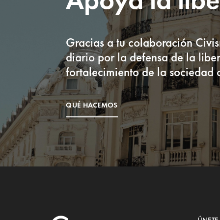
i
ó
n
*
Gracias a tu colaboración Civi
diario por la defensa de la liber
fortalecimiento de la sociedad c
QUÉ HACEMOS
ÚNETE