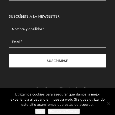
SUSCRÍBETE A LA NEWSLETTER
SUSCRIBIRSE
Utilizamos cookies para asegurar que damos la mejor
Contacto
|
Aviso legal
|
Política de privacidad
|
Política de
experiencia al usuario en nuestra web. Si sigues utilizando
Cookies
este sitio asumiremos que estás de acuerdo.
© Fundación Civismo 2025
Vale
Politica de Cookies