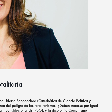
alitaria
ne Uriarte Bengoechea (Catedrática de Ciencia Política y
a del peligro de los totalitarismos. ¿Deben tratarse por igual
 anticonstitucional del PSOE y la dicotomía Comunismo –