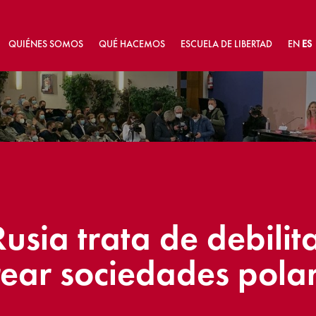
QUIÉNES SOMOS
QUÉ HACEMOS
ESCUELA DE LIBERTAD
EN
ES
usia trata de debilit
rear sociedades pola