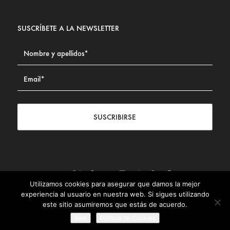
SUSCRÍBETE A LA NEWSLETTER
SUSCRIBIRSE
Utilizamos cookies para asegurar que damos la mejor
Contacto
|
Aviso legal
|
Política de privacidad
|
Política de
experiencia al usuario en nuestra web. Si sigues utilizando
Cookies
este sitio asumiremos que estás de acuerdo.
© Fundación Civismo 2025
Vale
Politica de Cookies