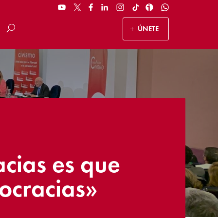
ÚNETE
acias es que
ocracias»