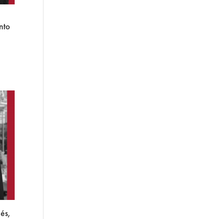
nto
és,