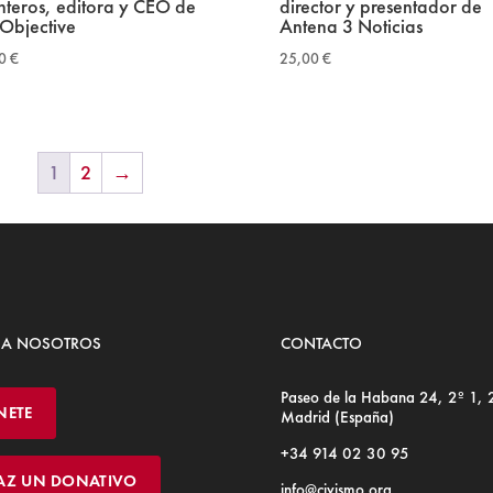
nteros, editora y CEO de
director y presentador de
 Objective
Antena 3 Noticias
00
€
25,00
€
1
2
→
 A NOSOTROS
CONTACTO
Paseo de la Habana 24, 2º 1,
NETE
Madrid (España)
+34 914 02 30 95
AZ UN DONATIVO
info@civismo.org