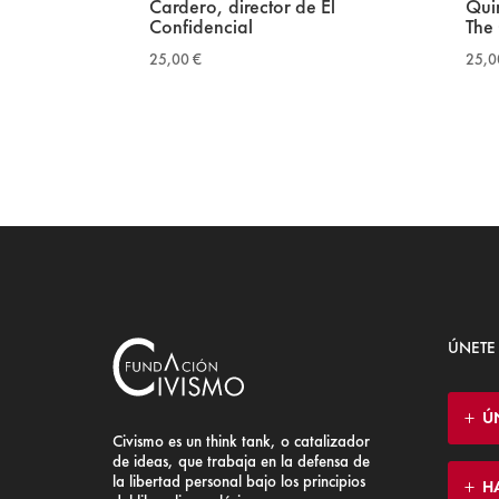
Cardero, director de El
Qui
Confidencial
The
25,00
€
25,
ÚNETE
Ú
Civismo es un think tank, o catalizador
de ideas, que trabaja en la defensa de
la libertad personal bajo los principios
H