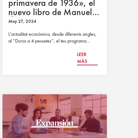
primavera de 1936», el
nuevo libro de Manuel
Álvarez y Fernando del
May 27, 2024
Rey
L'actualitat econòmica, desde diferents angles,
al “Duros a 4 pessetes”, el teu programa...
LEER
MÁS