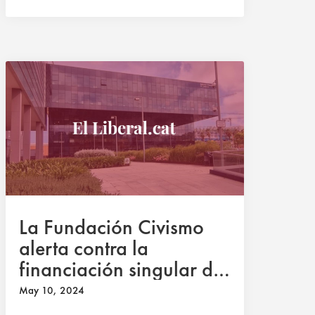
La Fundación Civismo
alerta contra la
financiación singular de
Cataluña que pretenden
May 10, 2024
los separatistas