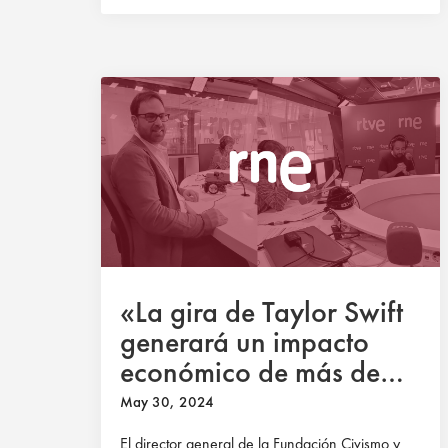
«La gira de Taylor Swift
generará un impacto
económico de más de
5.000 millones», Albert
May 30, 2024
Guivernau en RNE
El director general de la Fundación Civismo y