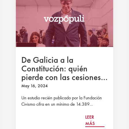
De Galicia a la
Constitución: quién
pierde con las cesiones a
Cataluña que cocina
May 16, 2024
Moncloa
Un estudio recién publicado por la Fundación
Civismo cifra en un mínimo de 14.389...
LEER
MÁS