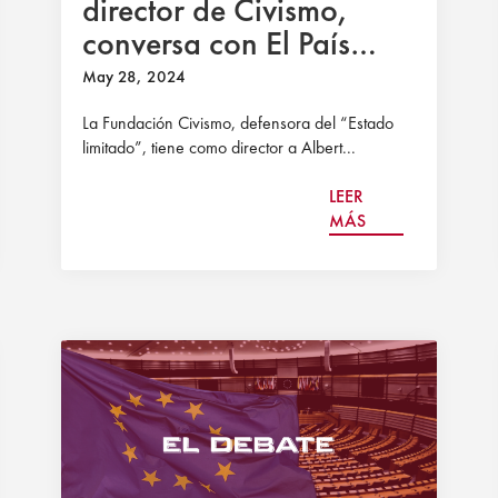
director de Civismo,
conversa con El País
sobre el modelo liberal
May 28, 2024
que defiende la
La Fundación Civismo, defensora del “Estado
Fundación
limitado”, tiene como director a Albert...
LEER
MÁS