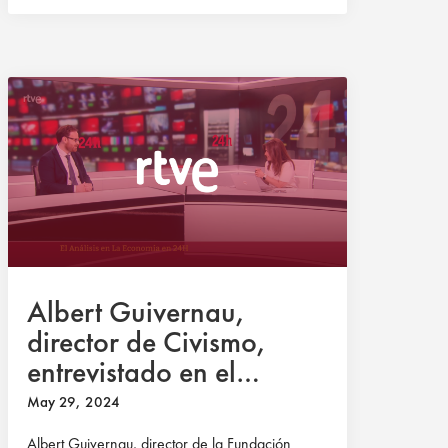
Albert Guivernau,
director de Civismo,
entrevistado en el
Canal24h de RTVE
May 29, 2024
Albert Guivernau, director de la Fundación