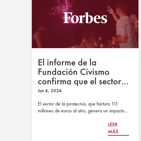
El informe de la
Fundación Civismo
confirma que el sector
de la pirotecnia genera
Jun 4, 2024
un impacto económico
El sector de la pirotecnia, que factura 115
de 2.000 millones y
millones de euros al año, genera un impacto...
50.000 empleos
LEER
MÁS