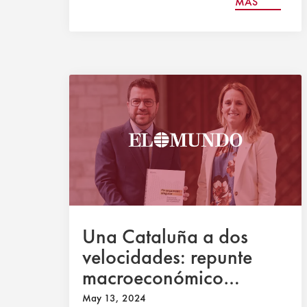
MÁS
Una Cataluña a dos
velocidades: repunte
macroeconómico
lastrado por la herencia
May 13, 2024